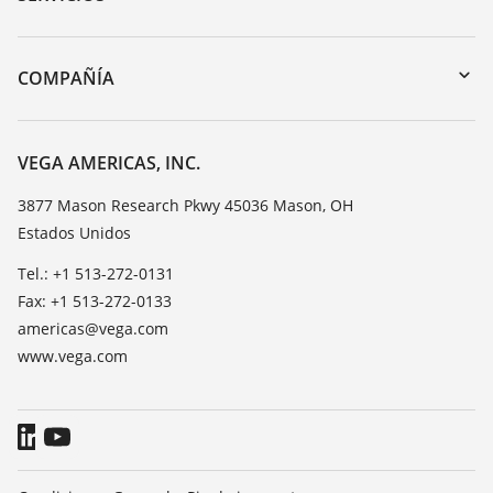
myVEGA
Devolución de instrumentos
DTM Collection/PACTware
Cursos de formacion
COMPAÑÍA
Búsqueda
Servicio
Acerca de VEGA
Lista de resistencias
Contacto
VEGA AMERICAS, INC.
Medición del valor de constante dieléctrica
Notícias
3877 Mason Research Pkwy 45036 Mason, OH
TeamViewer
Estados Unidos
Prensa
Blog
Tel.: +1 513-272-0131
Fax: +1 513-272-0133
americas@vega.com
www.vega.com