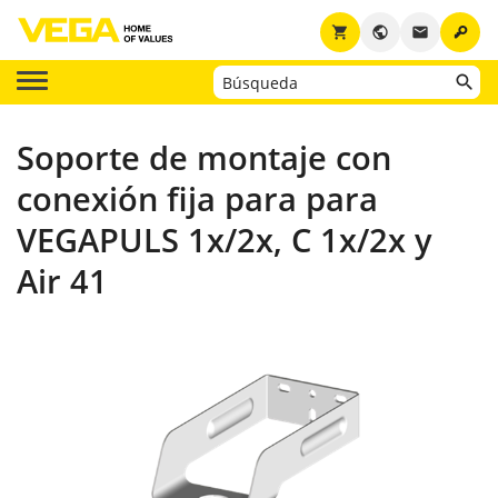
key
shopping_cart
public
email
Soporte de montaje con
conexión fija para para
VEGAPULS 1x/2x, C 1x/2x y
Air 41