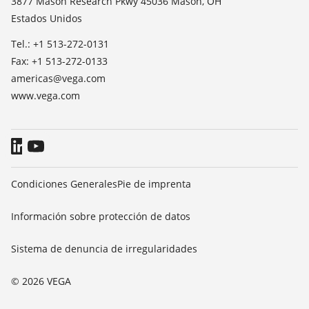
3877 Mason Research Pkwy 45036 Mason, OH
TeamViewer
Estados Unidos
Prensa
Blog
Tel.: +1 513-272-0131
Fax: +1 513-272-0133
americas@vega.com
www.vega.com
Condiciones Generales
Pie de imprenta
Información sobre protección de datos
Sistema de denuncia de irregularidades
© 2026 VEGA