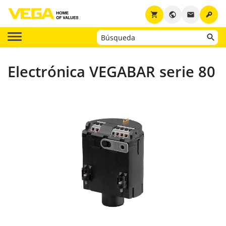
key
shopping_cart
public
email
Electrónica VEGABAR serie 80