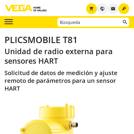
key
shopping_cart
public
email
PLICSMOBILE T81
Unidad de radio externa para
sensores HART
Solicitud de datos de medición y ajuste
remoto de parámetros para un sensor
HART