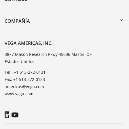
myVEGA
Devolución de instrumentos
DTM Collection/PACTware
Cursos de formacion
COMPAÑÍA
Búsqueda
Servicio
Acerca de VEGA
Lista de resistencias
Contacto
VEGA AMERICAS, INC.
Medición del valor de constante dieléctrica
Notícias
3877 Mason Research Pkwy 45036 Mason, OH
TeamViewer
Estados Unidos
Prensa
Blog
Tel.: +1 513-272-0131
Fax: +1 513-272-0133
americas@vega.com
www.vega.com