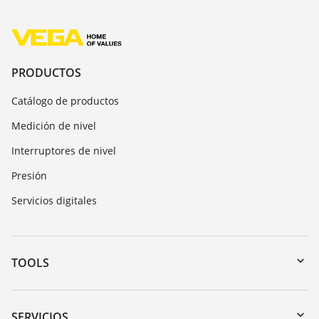
PRODUCTOS
Catálogo de productos
Medición de nivel
Interruptores de nivel
Presión
Servicios digitales
TOOLS
Zona de descarga
Búsqueda por número de serie
SERVICIOS