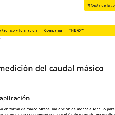
Cesta de la c
shopping_cart
®
o técnico y formación
Compañía
THE 6X
1
 medición del caudal másico
aplicación
ón en forma de marco ofrece una opción de montaje sencillo para
o de una cinta transportadora, con el fin de permitir una medici