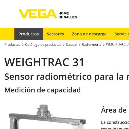
Productos
Sectores
Zona de descarga
Servici
WEIGHTRAC 3
Productos
Catálogo de productos
Caudal
Radiometría
WEIGHTRAC 31
Sensor radiométrico para la
Medición de capacidad
Área de 
La construcci
reequipamient