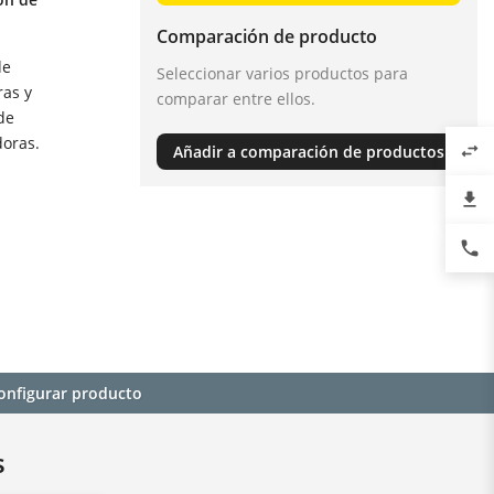
Comparación de producto
de
Seleccionar varios productos para
ras y
comparar entre ellos.
de
doras.
swap_horiz
Añadir a comparación de productos
file_download
phone
onfigurar producto
s