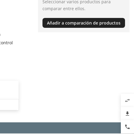
Seleccionar varios productos para
comparar entre ellos.
Añadir a comparación de productos
a
control
swap_horiz
file_download
phone