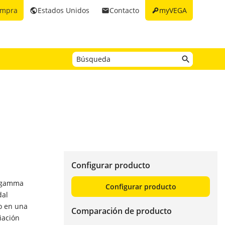
key
ompra
Estados Unidos
Contacto
myVEGA
public
email
Configurar producto
s gamma
Configurar producto
dal
lo en una
Comparación de producto
iación