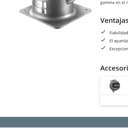
gamma en el r
Ventaja
Fiabilida
El apanta
Excepcion
Accesor