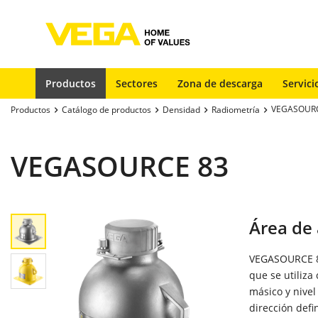
Productos
Sectores
Zona de descarga
Servici
VEGASOURC
Productos
Catálogo de productos
Densidad
Radiometría
VEGASOURCE 83
Área de 
VEGASOURCE 83
que se utiliza
másico y nivel
dirección defi