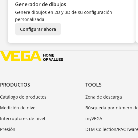
KK
Generador de dibujos
KO
NL
Genere dibujos en 2D y 3D de su configuración
NO
PL
personalizada.
PT
SV
TR
Configurar ahora
UK
ZH
PRODUCTOS
TOOLS
Catálogo de productos
Zona de descarga
Medición de nivel
Búsqueda por número de
Interruptores de nivel
myVEGA
Presión
DTM Collection/PACTwar