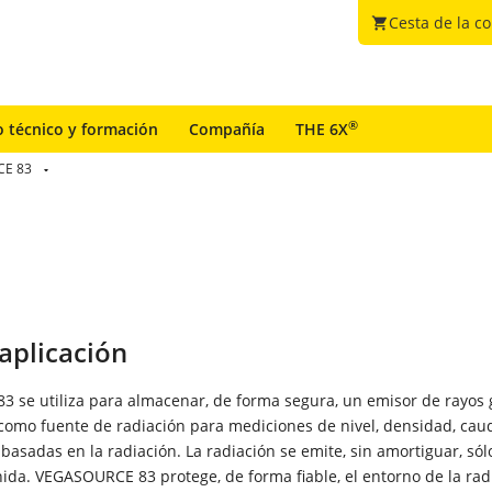
Cesta de la c
shopping_cart
®
o técnico y formación
Compañía
THE 6X
E 83
aplicación
 se utiliza para almacenar, de forma segura, un emisor de rayo
 como fuente de radiación para mediciones de nivel, densidad, cau
 basadas en la radiación. La radiación se emite, sin amortiguar, só
nida. VEGASOURCE 83 protege, de forma fiable, el entorno de la rad