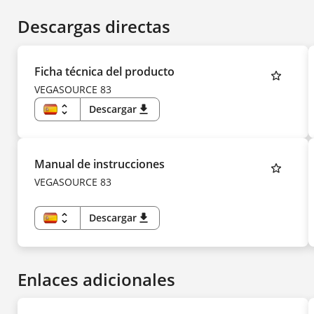
Descargas directas
Ficha técnica del producto
VEGASOURCE 83
unfold_more
Descargar
download
ES
EN
US
DE
CS
Manual de instrucciones
DA
FI
VEGASOURCE 83
FR
HU
IT
KK
unfold_more
Descargar
download
KO
ES
NL
EN
NO
DE
PL
CS
PT
DA
SV
Enlaces adicionales
FI
TR
FR
UK
HU
ZH
IT