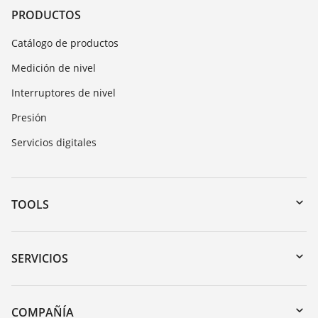
PRODUCTOS
Catálogo de productos
Medición de nivel
Interruptores de nivel
Presión
Servicios digitales
TOOLS
Zona de descarga
Búsqueda por número de serie
SERVICIOS
myVEGA
Devolución de instrumentos
DTM Collection/PACTware
Cursos de formacion
COMPAÑÍA