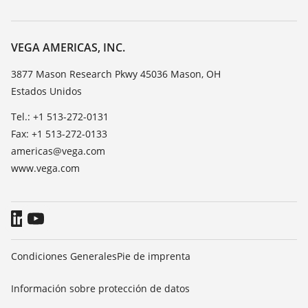
Búsqueda
Servicio
Acerca de VEGA
Lista de resistencias
Contacto
VEGA AMERICAS, INC.
Medición del valor de constante dieléctrica
Notícias
3877 Mason Research Pkwy 45036 Mason, OH
TeamViewer
Estados Unidos
Prensa
Blog
Tel.: +1 513-272-0131
Fax: +1 513-272-0133
americas@vega.com
www.vega.com
Condiciones Generales
Pie de imprenta
Información sobre protección de datos