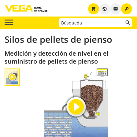
key
shopping_cart
public
email
Silos de pellets de pienso
Medición y detección de nivel en el
suministro de pellets de pienso