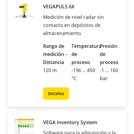
VEGAPULS 6X
Medición de nivel radar sin
contacto en depósitos de
almacenamiento
Rango de
Temperatura
Presión
medición -
de
de
Distancia
proceso
proceso
120 m
-196 ... 450
-1 ... 160
°C
bar
Detalles
VEGA Inventory System
Software para la adquisición y la