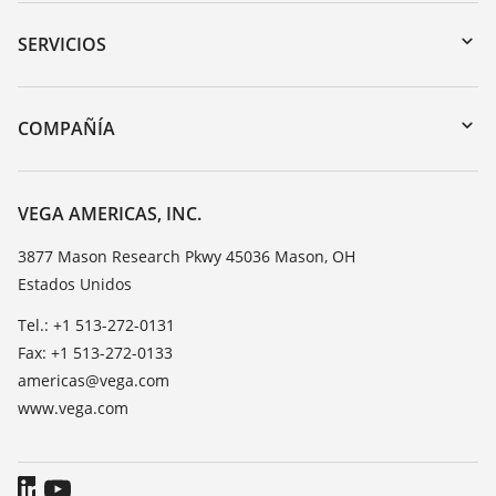
Zona de descarga
Búsqueda por número de serie
SERVICIOS
myVEGA
Devolución de instrumentos
DTM Collection/PACTware
Cursos de formacion
COMPAÑÍA
Búsqueda
Servicio
Acerca de VEGA
Lista de resistencias
Contacto
VEGA AMERICAS, INC.
Medición del valor de constante dieléctrica
Notícias
3877 Mason Research Pkwy 45036 Mason, OH
TeamViewer
Estados Unidos
Prensa
Blog
Tel.: +1 513-272-0131
Fax: +1 513-272-0133
americas@vega.com
www.vega.com