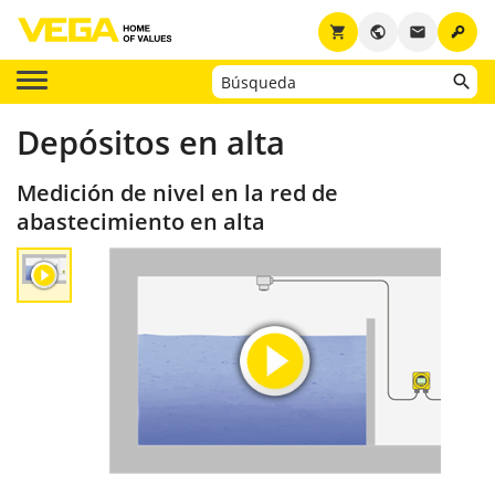
key
shopping_cart
public
email
Depósitos en alta
Medición de nivel en la red de
abastecimiento en alta