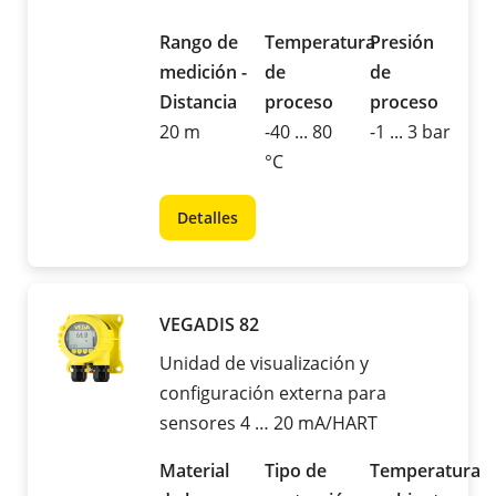
Rango de
Temperatura
Presión
medición -
de
de
Distancia
proceso
proceso
20 m
-40 ... 80
-1 ... 3 bar
°C
Detalles
VEGADIS 82
Unidad de visualización y
configuración externa para
sensores 4 … 20 mA/HART
Material
Tipo de
Temperatura