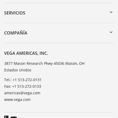
Zona de descarga
Búsqueda por número de serie
SERVICIOS
myVEGA
Devolución de instrumentos
DTM Collection/PACTware
Cursos de formacion
COMPAÑÍA
Búsqueda
Servicio
Acerca de VEGA
Lista de resistencias
Contacto
VEGA AMERICAS, INC.
Medición del valor de constante dieléctrica
Notícias
3877 Mason Research Pkwy 45036 Mason, OH
TeamViewer
Estados Unidos
Prensa
Blog
Tel.: +1 513-272-0131
Fax: +1 513-272-0133
americas@vega.com
www.vega.com