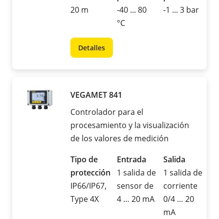
20 m
-40 ... 80
-1 ... 3 bar
°C
Detalles
VEGAMET 841
Controlador para el
procesamiento y la visualización
de los valores de medición
Tipo de
Entrada
Salida
protección
1 salida de
1 salida de
IP66/IP67,
sensor de
corriente
Type 4X
4 … 20 mA
0/4 … 20
mA