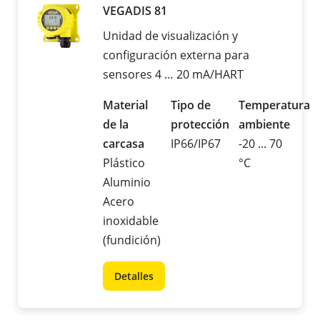
VEGADIS 81
Unidad de visualización y
configuración externa para
sensores 4 … 20 mA/HART
Material
Tipo de
Temperatura
de la
protección
ambiente
carcasa
IP66/IP67
-20 ... 70
Plástico
°C
Aluminio
Acero
inoxidable
(fundición)
Detalles