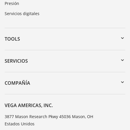
Presión
Servicios digitales
TOOLS
Zona de descarga
Búsqueda por número de serie
SERVICIOS
myVEGA
Devolución de instrumentos
DTM Collection/PACTware
Cursos de formacion
COMPAÑÍA
Búsqueda
Servicio
Acerca de VEGA
Lista de resistencias
Contacto
VEGA AMERICAS, INC.
Medición del valor de constante dieléctrica
Notícias
3877 Mason Research Pkwy 45036 Mason, OH
TeamViewer
Estados Unidos
Prensa