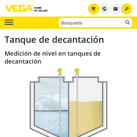
key
shopping_cart
public
email
Tanque de decantación
Medición de nivel en tanques de
decantación