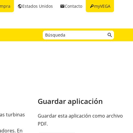
key
ompra
Estados Unidos
Contacto
myVEGA
public
email
Guardar aplicación
las turbinas
Guardar esta aplicación como archivo
PDF.
cadores. En