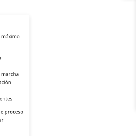
 y máximo
a
en marcha
ación
rentes
de proceso
ar