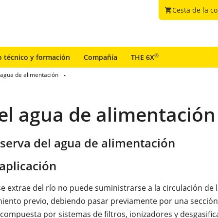
Cesta de la c
shopping_cart
®
o técnico y formación
Compañía
THE 6X
 agua de alimentación
el agua de alimentación
eserva del agua de alimentación
aplicación
e extrae del río no puede suministrarse a la circulación de 
miento previo, debiendo pasar previamente por una sección
 compuesta por sistemas de filtros, ionizadores y desgasifi