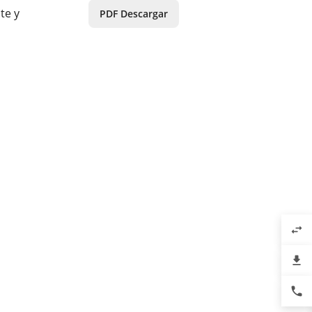
te y
PDF Descargar
swap_horiz
file_download
phone