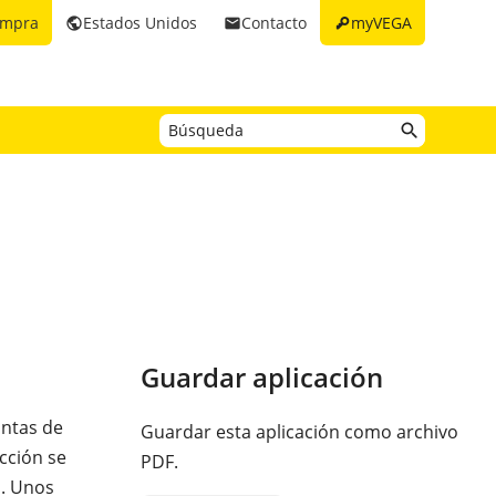
key
ompra
Estados Unidos
Contacto
myVEGA
public
email
Guardar aplicación
antas de
Guardar esta aplicación como archivo
cción se
PDF.
s. Unos