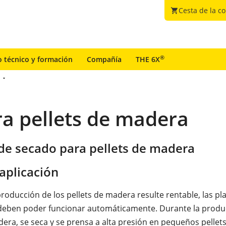
Cesta de la c
shopping_cart
®
o técnico y formación
Compañía
THE 6X
ra pellets de madera
 de secado para pellets de madera
aplicación
producción de los pellets de madera resulte rentable, las pl
deben poder funcionar automáticamente. Durante la produ
adera, se seca y se prensa a alta presión en pequeños pellet