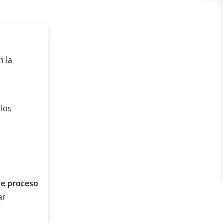
n la
 los
de proceso
ar