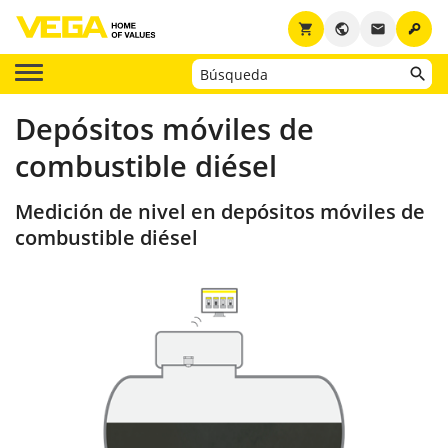
key
shopping_cart
public
email
Depósitos móviles de
combustible diésel
Medición de nivel en depósitos móviles de
combustible diésel