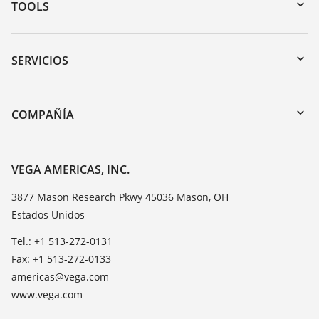
TOOLS
Zona de descarga
Búsqueda por número de serie
SERVICIOS
myVEGA
Devolución de instrumentos
DTM Collection/PACTware
Cursos de formacion
COMPAÑÍA
Búsqueda
Servicio
Acerca de VEGA
Lista de resistencias
Contacto
VEGA AMERICAS, INC.
Medición del valor de constante dieléctrica
Notícias
3877 Mason Research Pkwy 45036 Mason, OH
TeamViewer
Estados Unidos
Prensa
Blog
Tel.: +1 513-272-0131
Fax: +1 513-272-0133
americas@vega.com
www.vega.com