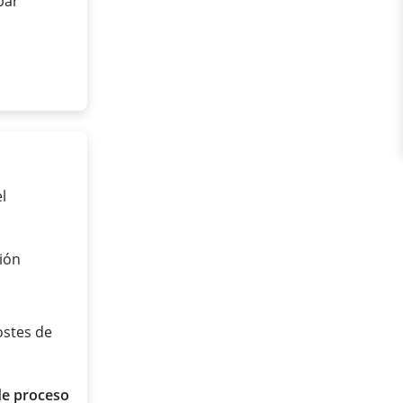
 bar
l
ión
ostes de
de proceso