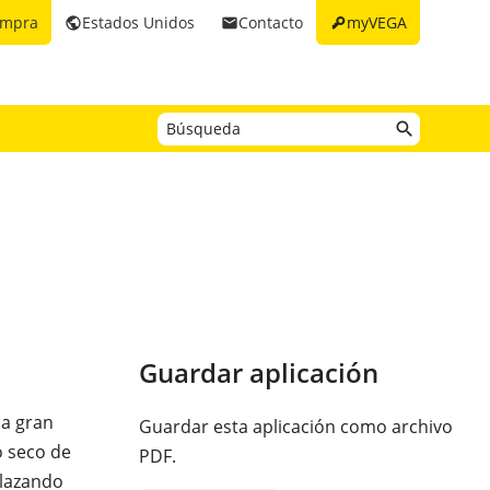
key
ompra
Estados Unidos
Contacto
myVEGA
public
email
Guardar aplicación
na gran
Guardar esta aplicación como archivo
o seco de
PDF.
plazando