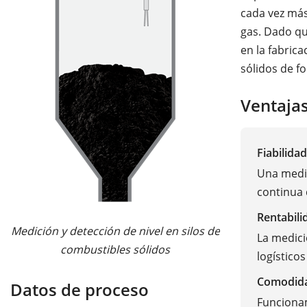
cada vez más
gas. Dado qu
en la fabric
sólidos de f
Ventaja
Fiabilidad
Una medic
continua 
Rentabili
Medición y detección de nivel en silos de
La medici
combustibles sólidos
logísticos
Comodid
Datos de proceso
Funciona