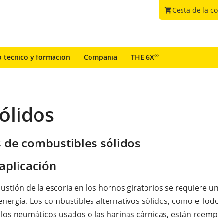
Cesta de la c
shopping_cart
®
o técnico y formación
Compañía
THE 6X
ólidos
s de combustibles sólidos
aplicación
ustión de la escoria en los hornos giratorios se requiere u
energía. Los combustibles alternativos sólidos, como el lod
los neumáticos usados o las harinas cárnicas, están reem