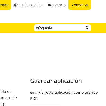
key
ompra
Estados Unidos
Contacto
myVEGA
public
email
Guardar aplicación
xido de
Guardar esta aplicación como archivo
bamato de
PDF.
 la