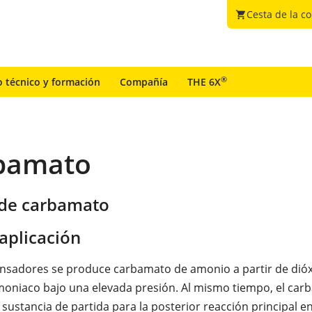
Cesta de la c
shopping_cart
®
o técnico y formación
Compañía
THE 6X
rbamato
 de carbamato
aplicación
nsadores se produce carbamato de amonio a partir de dió
oniaco bajo una elevada presión. Al mismo tiempo, el car
sustancia de partida para la posterior reacción principal en