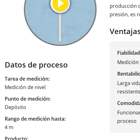
producción d
presión, es 
Ventaja
Fiabilidad
Medición 
Datos de proceso
Rentabili
Tarea de medición:
Larga vid
Medición de nivel
resistent
Punto de medición:
Comodid
Depósito
Funcionam
Rango de medición hasta:
proceso
4 m
Producto: