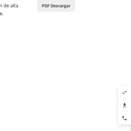
n de alta
PDF Descargar
e.
swap_horiz
file_download
phone