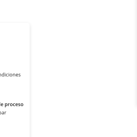
ondiciones
de proceso
 bar