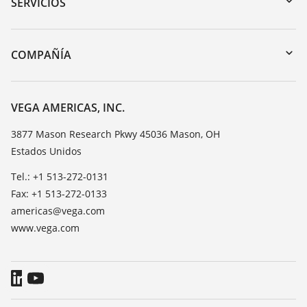
Búsqueda por número de serie
SERVICIOS
myVEGA
Devolución de instrumentos
DTM Collection/PACTware
Cursos de formacion
COMPAÑÍA
Búsqueda
Servicio
Acerca de VEGA
Lista de resistencias
Contacto
VEGA AMERICAS, INC.
Medición del valor de constante dieléctrica
Notícias
3877 Mason Research Pkwy 45036 Mason, OH
TeamViewer
Estados Unidos
Prensa
Blog
Tel.: +1 513-272-0131
Fax: +1 513-272-0133
americas@vega.com
www.vega.com