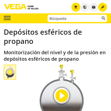
key
shopping_cart
public
email
Depósitos esféricos de
propano
Monitorización del nivel y de la presión en
depósitos esféricos de propano