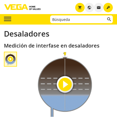
key
shopping_cart
public
email
Desaladores
Medición de interfase en desaladores