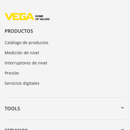
PRODUCTOS
Catálogo de productos
Medición de nivel
Interruptores de nivel
Presión
Servicios digitales
TOOLS
Zona de descarga
Búsqueda por número de serie