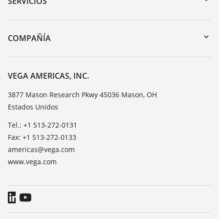
SERVICIOS
myVEGA
Devolución de instrumentos
DTM Collection/PACTware
Cursos de formacion
COMPAÑÍA
Búsqueda
Servicio
Acerca de VEGA
Lista de resistencias
Contacto
VEGA AMERICAS, INC.
Medición del valor de constante dieléctrica
Notícias
3877 Mason Research Pkwy 45036 Mason, OH
TeamViewer
Estados Unidos
Prensa
Blog
Tel.: +1 513-272-0131
Fax: +1 513-272-0133
americas@vega.com
www.vega.com