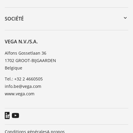
myVEGA
Retour d'appareil
DTM Collection/PACTware
Formations
SOCIÉTÉ
Recherche
Service client
Carrière
Liste de compatibilité chimique
À propos de VEGA
VEGA N.V./S.A.
Liste des constantes diélectriques
Contact
Alfons Gossetlaan 36
TeamViewer
1702 GROOT-BIJGAARDEN
News
Belgique
Presse
Tel.: +32 2 4660505
Blog
info.be@vega.com
www.vega.com
Conditions générales
A propos