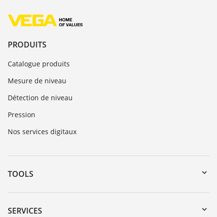
PRODUITS
Catalogue produits
Mesure de niveau
Détection de niveau
Pression
Nos services digitaux
TOOLS
Téléchargements
Recherche par numéro de série
SERVICES