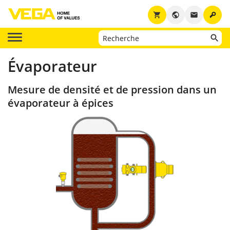
key
shopping_cart
public
email
Évaporateur
Mesure de densité et de pression dans un
évaporateur à épices