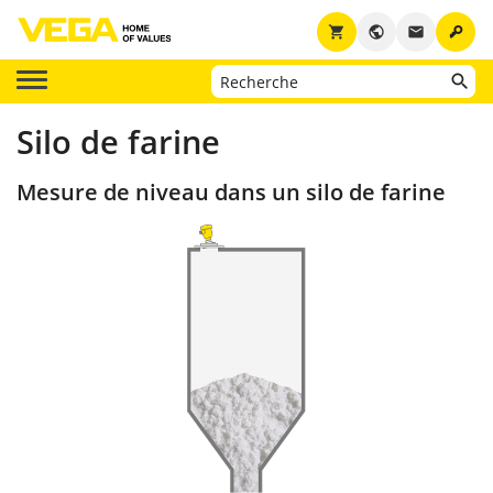
key
shopping_cart
public
email
Silo de farine
Mesure de niveau dans un silo de farine