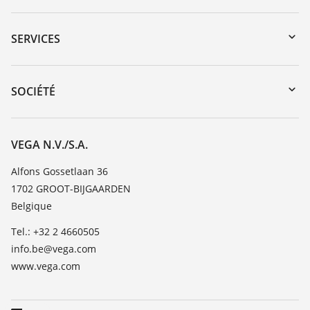
Téléchargements
Recherche par numéro de série
SERVICES
myVEGA
Retour d'appareil
DTM Collection/PACTware
Formations
SOCIÉTÉ
Recherche
Service client
Carrière
Liste de compatibilité chimique
À propos de VEGA
VEGA N.V./S.A.
Liste des constantes diélectriques
Contact
Alfons Gossetlaan 36
TeamViewer
1702 GROOT-BIJGAARDEN
News
Belgique
Presse
Tel.: +32 2 4660505
Blog
info.be@vega.com
www.vega.com