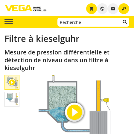
key
shopping_cart
public
email
Filtre à kieselguhr
Mesure de pression différentielle et
détection de niveau dans un filtre à
kieselguhr