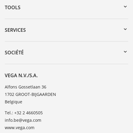
TOOLS
Téléchargements
Recherche par numéro de série
SERVICES
myVEGA
Retour d'appareil
DTM Collection/PACTware
Formations
SOCIÉTÉ
Recherche
Service client
Carrière
Liste de compatibilité chimique
À propos de VEGA
VEGA N.V./S.A.
Liste des constantes diélectriques
Contact
Alfons Gossetlaan 36
TeamViewer
1702 GROOT-BIJGAARDEN
News
Belgique
Presse
Tel.: +32 2 4660505
Blog
info.be@vega.com
www.vega.com