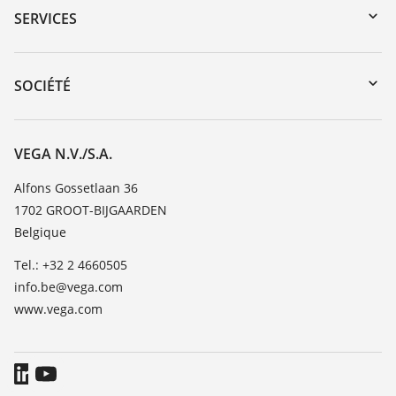
Recherche par numéro de série
SERVICES
myVEGA
Retour d'appareil
DTM Collection/PACTware
Formations
SOCIÉTÉ
Recherche
Service client
Carrière
Liste de compatibilité chimique
À propos de VEGA
VEGA N.V./S.A.
Liste des constantes diélectriques
Contact
Alfons Gossetlaan 36
TeamViewer
1702 GROOT-BIJGAARDEN
News
Belgique
Presse
Tel.: +32 2 4660505
Blog
info.be@vega.com
www.vega.com