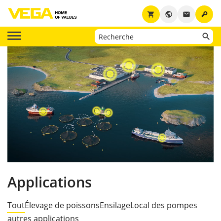
key
shopping_cart
public
email
Applications
Tout
Élevage de poissons
Ensilage
Local des pompes
autres applications