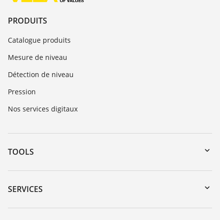
PRODUITS
Catalogue produits
Mesure de niveau
Détection de niveau
Pression
Nos services digitaux
TOOLS
Téléchargements
Recherche par numéro de série
SERVICES
myVEGA
Retour d'appareil