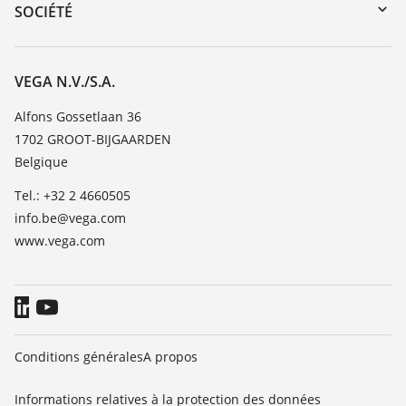
DTM Collection/PACTware
Formations
SOCIÉTÉ
Recherche
Service client
Carrière
Liste de compatibilité chimique
À propos de VEGA
VEGA N.V./S.A.
Liste des constantes diélectriques
Contact
Alfons Gossetlaan 36
TeamViewer
1702 GROOT-BIJGAARDEN
News
Belgique
Presse
Tel.: +32 2 4660505
Blog
info.be@vega.com
www.vega.com
Conditions générales
A propos
Informations relatives à la protection des données