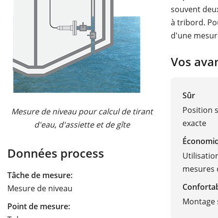
souvent deux
à tribord. P
d'une mesure
Vos ava
Sûr
Position 
Mesure de niveau pour calcul de tirant
exacte
d'eau, d'assiette et de gîte
Économi
Données process
Utilisati
mesures 
Tâche de mesure:
Conforta
Mesure de niveau
Montage 
Point de mesure: