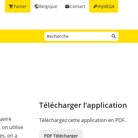
key
Panier
Belgique
Contact
myVEGA
shopping_cart
public
email
Télécharger l‘application
avire
Téléchargez cette application en PDF.
 on utilise
es, on a
PDF Télécharger