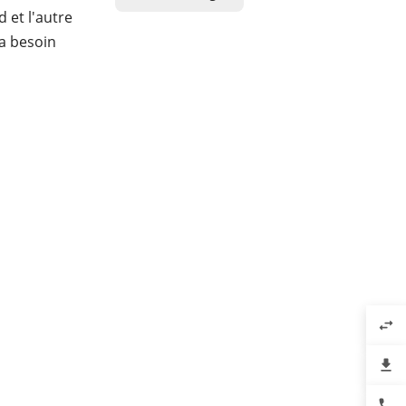
 et l'autre
 a besoin
swap_horiz
file_download
phone