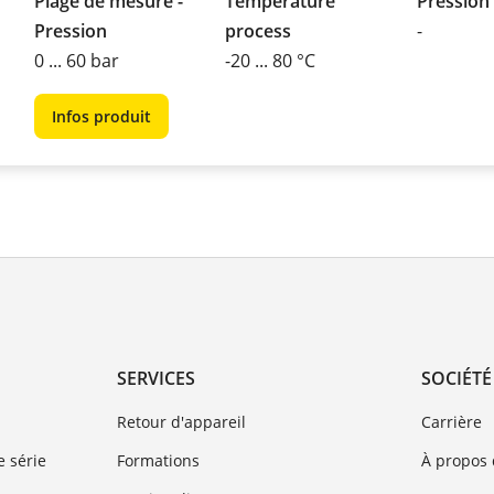
Plage de mesure -
Température
Pression
Pression
process
-
0 ... 60 bar
-20 ... 80 °C
Infos produit
SERVICES
SOCIÉTÉ
Retour d'appareil
Carrière
 série
Formations
À propos