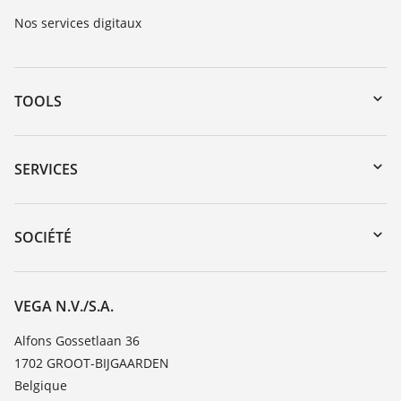
Nos services digitaux
TOOLS
Téléchargements
Recherche par numéro de série
SERVICES
myVEGA
Retour d'appareil
DTM Collection/PACTware
Formations
SOCIÉTÉ
Recherche
Service client
Carrière
Liste de compatibilité chimique
À propos de VEGA
VEGA N.V./S.A.
Liste des constantes diélectriques
Contact
Alfons Gossetlaan 36
TeamViewer
1702 GROOT-BIJGAARDEN
News
Belgique
Presse