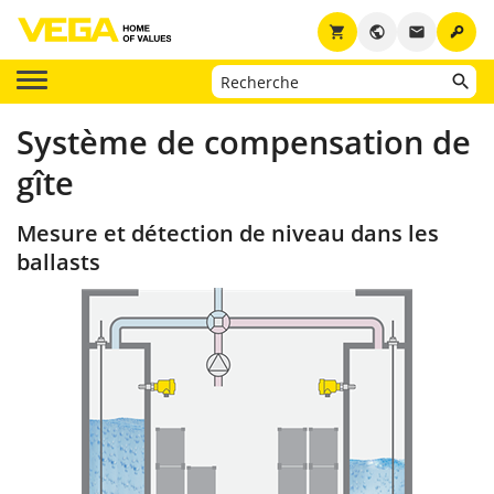
key
shopping_cart
public
email
Système de compensation de
gîte
Mesure et détection de niveau dans les
ballasts