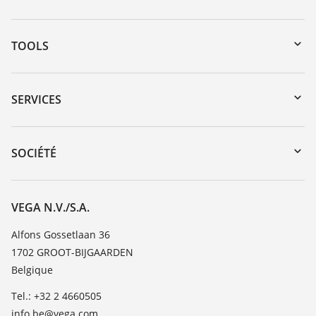
TOOLS
Téléchargements
Recherche par numéro de série
SERVICES
myVEGA
Retour d'appareil
DTM Collection/PACTware
Formations
SOCIÉTÉ
Recherche
Service client
Carrière
Liste de compatibilité chimique
À propos de VEGA
VEGA N.V./S.A.
Liste des constantes diélectriques
Contact
Alfons Gossetlaan 36
TeamViewer
1702 GROOT-BIJGAARDEN
News
Belgique
Presse
Tel.: +32 2 4660505
Blog
info.be@vega.com