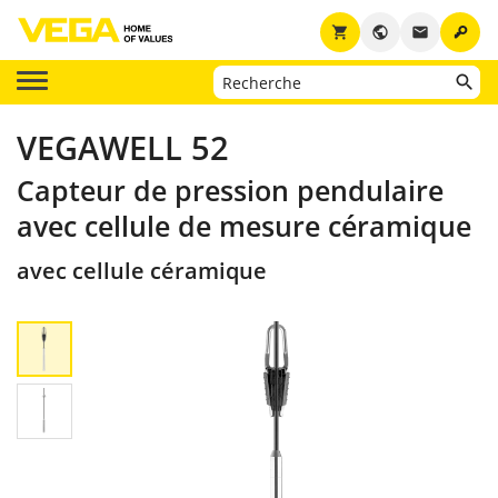
key
shopping_cart
public
email
VEGAWELL 52
Capteur de pression pendulaire
avec cellule de mesure céramique
avec cellule céramique