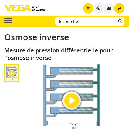
key
shopping_cart
public
email
Osmose inverse
Mesure de pression différentielle pour
l'osmose inverse