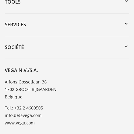
TOOLS
Téléchargements
Recherche par numéro de série
SERVICES
myVEGA
Retour d'appareil
DTM Collection/PACTware
Formations
SOCIÉTÉ
Recherche
Service client
Carrière
Liste de compatibilité chimique
À propos de VEGA
VEGA N.V./S.A.
Liste des constantes diélectriques
Contact
Alfons Gossetlaan 36
TeamViewer
1702 GROOT-BIJGAARDEN
News
Belgique
Presse
Tel.: +32 2 4660505
Blog
info.be@vega.com
www.vega.com