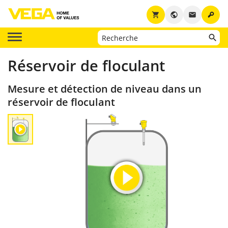
key
shopping_cart
public
email
Réservoir de floculant
Mesure et détection de niveau dans un
réservoir de floculant