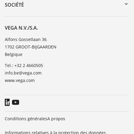
DTM Collection/PACTware
Formations
SOCIÉTÉ
Recherche
Service client
Carrière
Liste de compatibilité chimique
À propos de VEGA
VEGA N.V./S.A.
Liste des constantes diélectriques
Contact
Alfons Gossetlaan 36
TeamViewer
1702 GROOT-BIJGAARDEN
News
Belgique
Presse
Tel.: +32 2 4660505
Blog
info.be@vega.com
www.vega.com
Conditions générales
A propos
Informations relatives à la protection des données