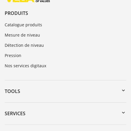
PRODUITS
Catalogue produits
Mesure de niveau
Détection de niveau
Pression
Nos services digitaux
TOOLS
Téléchargements
Recherche par numéro de série
SERVICES
myVEGA
Retour d'appareil