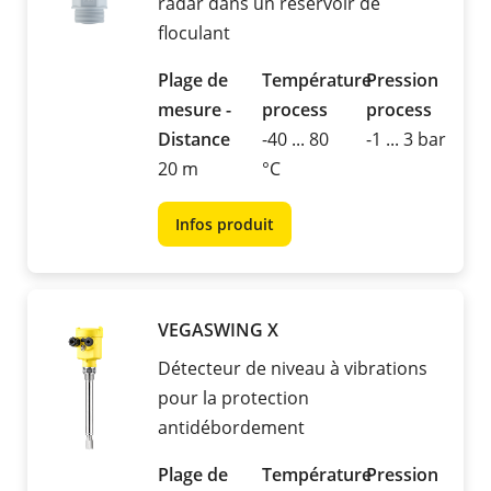
radar dans un réservoir de
floculant
Plage de
Température
Pression
mesure -
process
process
Distance
-40 ... 80
-1 ... 3 bar
20 m
°C
Infos produit
VEGASWING X
Détecteur de niveau à vibrations
pour la protection
antidébordement
Plage de
Température
Pression