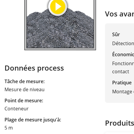
Vos ava
Sûr
Détection
Économi
Fonctionn
Données process
contact
Tâche de mesure:
Pratique
Mesure de niveau
Montage e
Point de mesure:
Conteneur
Plage de mesure jusqu'à:
Produit
5 m