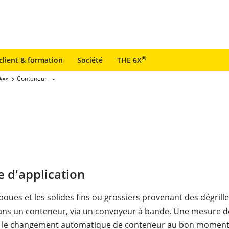
®
client & formation
Société
THE 6X
Conteneur
ées
 d'application
 boues et les solides fins ou grossiers provenant des dégrill
ans un conteneur, via un convoyeur à bande. Une mesure d
re le changement automatique de conteneur au bon moment