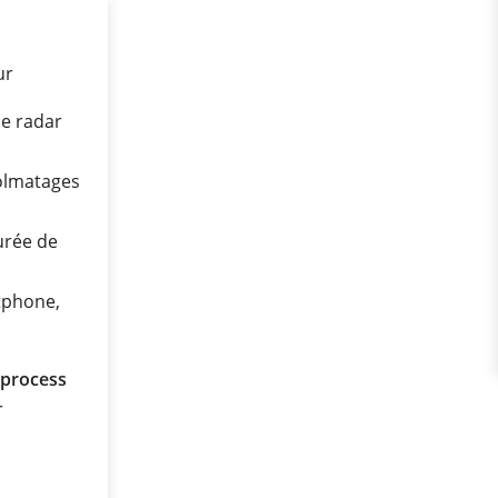
ur
ie radar
olmatages
urée de
rtphone,
 process
r