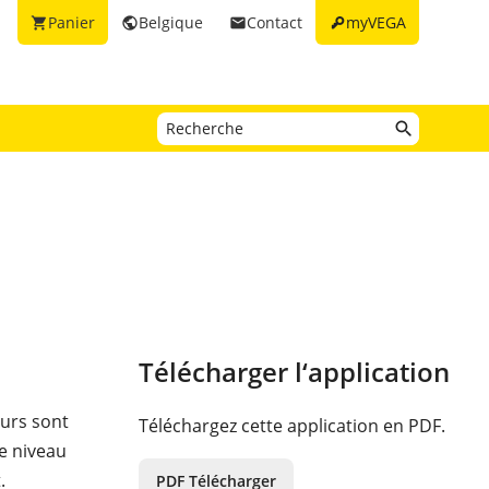
key
Panier
Belgique
Contact
myVEGA
shopping_cart
public
email
Télécharger l‘application
eurs sont
Téléchargez cette application en PDF.
e niveau
.
PDF Télécharger