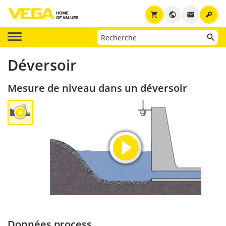
key
shopping_cart
public
email
Déversoir
Mesure de niveau dans un déversoir
Données process