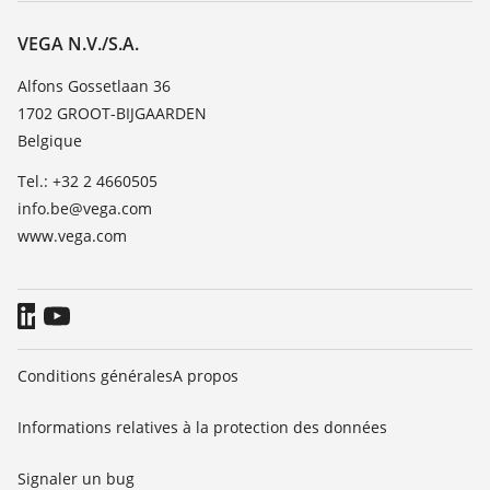
Carrière
Liste de compatibilité chimique
À propos de VEGA
VEGA N.V./S.A.
Liste des constantes diélectriques
Contact
Alfons Gossetlaan 36
TeamViewer
1702 GROOT-BIJGAARDEN
News
Belgique
Presse
Tel.: +32 2 4660505
Blog
info.be@vega.com
www.vega.com
Conditions générales
A propos
Informations relatives à la protection des données
Signaler un bug