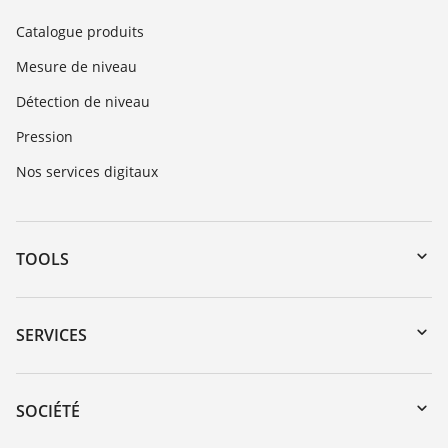
Catalogue produits
Mesure de niveau
Détection de niveau
Pression
Nos services digitaux
TOOLS
Téléchargements
Recherche par numéro de série
SERVICES
myVEGA
Retour d'appareil
DTM Collection/PACTware
Formations
SOCIÉTÉ
Recherche
Service client