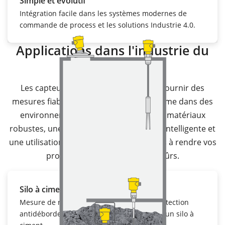
Simple et évolutif
Intégration facile dans les systèmes modernes de
commande de process et les solutions Industrie 4.0.
Applications dans l'industrie du
ciment
Les capteurs VEGA sont conçus pour fournir des
mesures fiables de manière durable, même dans des
environnements difficiles. Grâce à des matériaux
robustes, une technologie de diagnostic intelligente et
une utilisation intuitive, nous vous aidons à rendre vos
process durables, efficaces et sûrs.
Silo à ciment
Mesure de niveau avec
VEGAPULS 6X
et protection
antidébordement avec
VEGAWAVE 62
dans un silo à