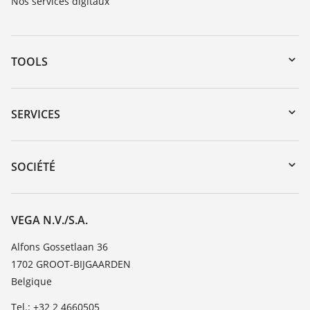
Nos services digitaux
TOOLS
Téléchargements
Recherche par numéro de série
SERVICES
myVEGA
Retour d'appareil
DTM Collection/PACTware
Formations
SOCIÉTÉ
Recherche
Service client
Carrière
Liste de compatibilité chimique
À propos de VEGA
VEGA N.V./S.A.
Liste des constantes diélectriques
Contact
Alfons Gossetlaan 36
TeamViewer
1702 GROOT-BIJGAARDEN
News
Belgique
Presse
Tel.: +32 2 4660505