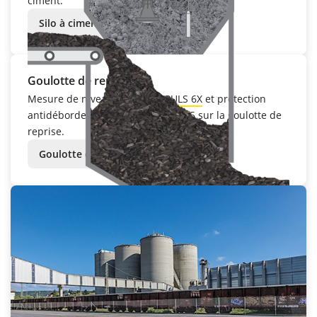
ciment.
Silo à ciment
Goulotte de reprise
Mesure de niveau avec
VEGAPULS 6X
et protection
antidébordement avec
VEGACAP 65
sur la goulotte de
reprise.
Goulotte de reprise