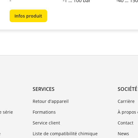
-
-1 ... 100 bar
-40 ... 15
Infos produit
SERVICES
SOCIÉTÉ
Retour d'appareil
Carrière
 série
Formations
À propos
Service client
Contact
e
Liste de compatibilité chimique
News