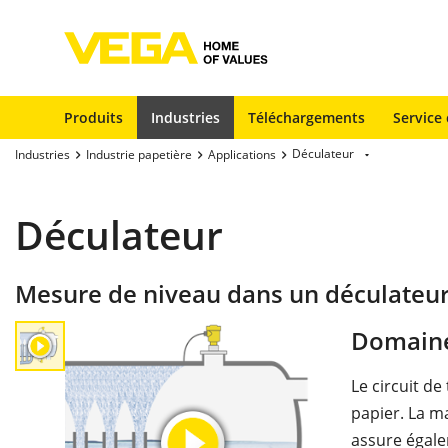
Produits
Industries
Téléchargements
Service 
Déculateur
Industries
Industrie papetière
Applications
Déculateur
Mesure de niveau dans un déculateu
Domaine
Le circuit de
papier. La ma
assure égale