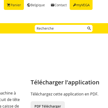
key
Panier
Belgique
Contact
myVEGA
shopping_cart
public
email
Télécharger l‘application
 machine à
Téléchargez cette application en PDF.
cuit de tête
a caisse de
PDF Télécharger