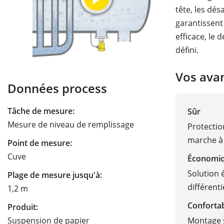
tête, les dés
garantissent
efficace, le
défini.
Vos ava
Données process
Tâche de mesure:
Sûr
Mesure de niveau de remplissage
Protectio
marche à
Point de mesure:
Cuve
Économi
Solution
Plage de mesure jusqu'à:
différenti
1,2 m
Conforta
Produit:
Montage s
Suspension de papier