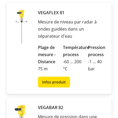
VEGAFLEX 81
Mesure de niveau par radar à
ondes guidées dans un
séparateur d'eau
Plage de
Température
Pression
mesure -
process
process
Distance
-60 ... 200
-1 ... 40
75 m
°C
bar
Infos produit
VEGABAR 82
Mesure de pression dans une