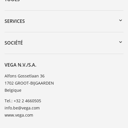
Téléchargements
Recherche par numéro de série
SERVICES
myVEGA
Retour d'appareil
DTM Collection/PACTware
Formations
SOCIÉTÉ
Recherche
Service client
Carrière
Liste de compatibilité chimique
À propos de VEGA
VEGA N.V./S.A.
Liste des constantes diélectriques
Contact
Alfons Gossetlaan 36
TeamViewer
1702 GROOT-BIJGAARDEN
News
Belgique
Presse
Tel.: +32 2 4660505
Blog
info.be@vega.com
www.vega.com