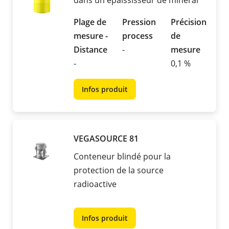
dans un épaississeur de minerai
Plage de
Pression
Précision
mesure -
process
de
Distance
-
mesure
-
0,1 %
Infos produit
VEGASOURCE 81
Conteneur blindé pour la
protection de la source
radioactive
Infos produit