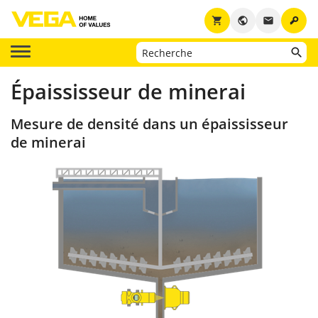
key
shopping_cart
public
email
Épaississeur de minerai
Mesure de densité dans un épaississeur
de minerai