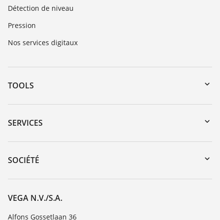
Détection de niveau
Pression
Nos services digitaux
TOOLS
Téléchargements
Recherche par numéro de série
SERVICES
myVEGA
Retour d'appareil
DTM Collection/PACTware
Formations
SOCIÉTÉ
Recherche
Service client
Carrière
Liste de compatibilité chimique
À propos de VEGA
VEGA N.V./S.A.
Liste des constantes diélectriques
Contact
Alfons Gossetlaan 36