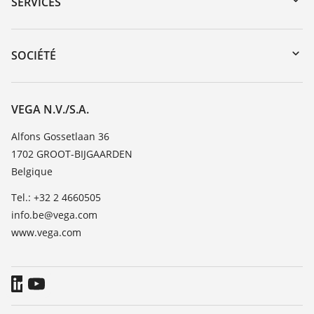
SERVICES
myVEGA
Retour d'appareil
DTM Collection/PACTware
Formations
SOCIÉTÉ
Recherche
Service client
Carrière
Liste de compatibilité chimique
À propos de VEGA
VEGA N.V./S.A.
Liste des constantes diélectriques
Contact
Alfons Gossetlaan 36
TeamViewer
1702 GROOT-BIJGAARDEN
News
Belgique
Presse
Tel.: +32 2 4660505
Blog
info.be@vega.com
www.vega.com