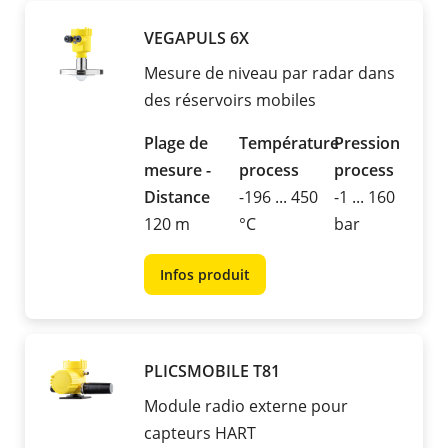
VEGAPULS 6X
Mesure de niveau par radar dans
des réservoirs mobiles
Plage de
Température
Pression
mesure -
process
process
Distance
-196 ... 450
-1 ... 160
120 m
°C
bar
Infos produit
PLICSMOBILE T81
Module radio externe pour
capteurs HART