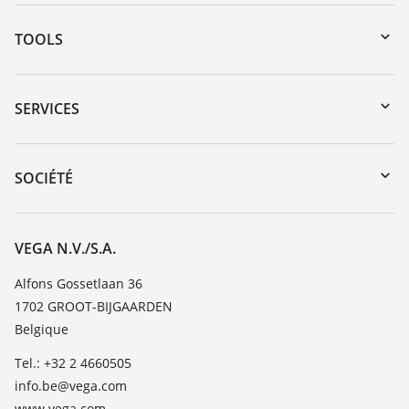
TOOLS
Téléchargements
Recherche par numéro de série
SERVICES
myVEGA
Retour d'appareil
DTM Collection/PACTware
Formations
SOCIÉTÉ
Recherche
Service client
Carrière
Liste de compatibilité chimique
À propos de VEGA
VEGA N.V./S.A.
Liste des constantes diélectriques
Contact
Alfons Gossetlaan 36
TeamViewer
1702 GROOT-BIJGAARDEN
News
Belgique
Presse
Tel.: +32 2 4660505
Blog
info.be@vega.com
www.vega.com