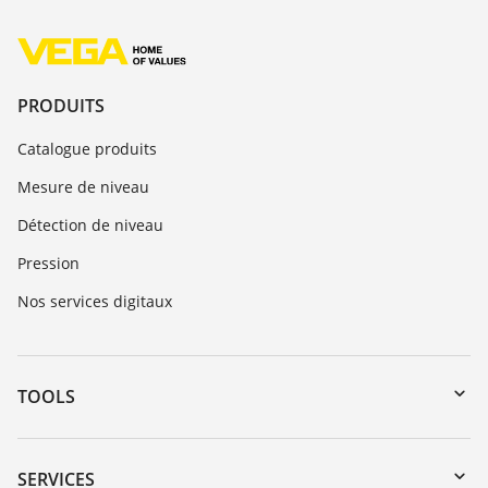
PRODUITS
Catalogue produits
Mesure de niveau
Détection de niveau
Pression
Nos services digitaux
TOOLS
Téléchargements
Recherche par numéro de série
SERVICES