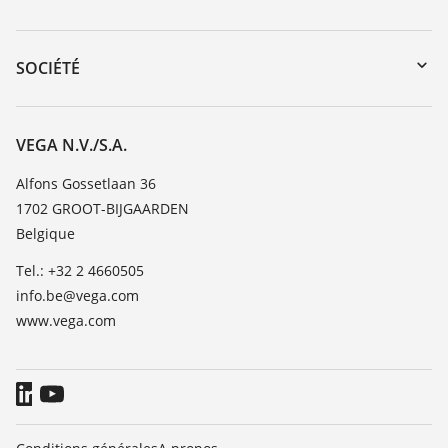
myVEGA
Retour d'appareil
DTM Collection/PACTware
Formations
SOCIÉTÉ
Recherche
Service client
Carrière
Liste de compatibilité chimique
À propos de VEGA
VEGA N.V./S.A.
Liste des constantes diélectriques
Contact
Alfons Gossetlaan 36
TeamViewer
1702 GROOT-BIJGAARDEN
News
Belgique
Presse
Tel.: +32 2 4660505
Blog
info.be@vega.com
www.vega.com