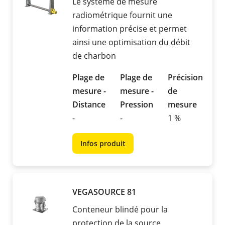
Le système de mesure
radiométrique fournit une
information précise et permet
ainsi une optimisation du débit
de charbon
Plage de
Plage de
Précision
mesure -
mesure -
de
Distance
Pression
mesure
-
-
1 %
Infos produit
VEGASOURCE 81
Conteneur blindé pour la
protection de la source