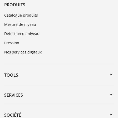
PRODUITS
Catalogue produits
Mesure de niveau
Détection de niveau
Pression
Nos services digitaux
TOOLS
Téléchargements
Recherche par numéro de série
SERVICES
myVEGA
Retour d'appareil
DTM Collection/PACTware
Formations
SOCIÉTÉ