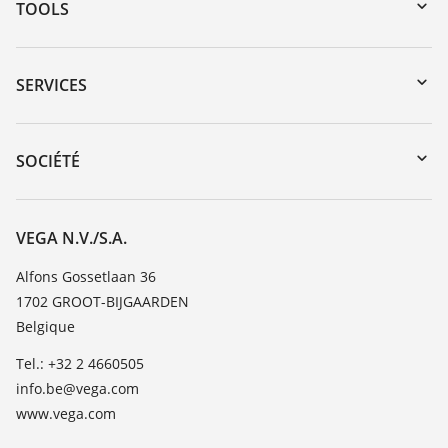
TOOLS
Téléchargements
Recherche par numéro de série
SERVICES
myVEGA
Retour d'appareil
DTM Collection/PACTware
Formations
SOCIÉTÉ
Recherche
Service client
Carrière
Liste de compatibilité chimique
À propos de VEGA
VEGA N.V./S.A.
Liste des constantes diélectriques
Contact
Alfons Gossetlaan 36
TeamViewer
1702 GROOT-BIJGAARDEN
News
Belgique
Presse
Tel.: +32 2 4660505
Blog
info.be@vega.com
www.vega.com