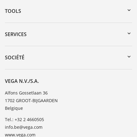
TOOLS
Téléchargements
Recherche par numéro de série
SERVICES
myVEGA
Retour d'appareil
DTM Collection/PACTware
Formations
SOCIÉTÉ
Recherche
Service client
Carrière
Liste de compatibilité chimique
À propos de VEGA
VEGA N.V./S.A.
Liste des constantes diélectriques
Contact
Alfons Gossetlaan 36
TeamViewer
1702 GROOT-BIJGAARDEN
News
Belgique
Presse
Tel.: +32 2 4660505
Blog
info.be@vega.com
www.vega.com