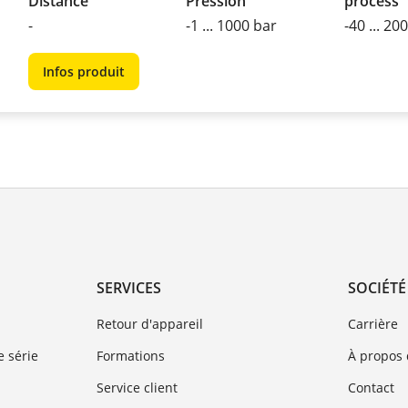
Distance
Pression
process
-
-1 ... 1000 bar
-40 ... 20
Infos produit
SERVICES
SOCIÉTÉ
Retour d'appareil
Carrière
 série
Formations
À propos
Service client
Contact