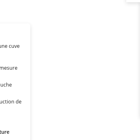
une cuve
e mesure
ouche
uction de
ture