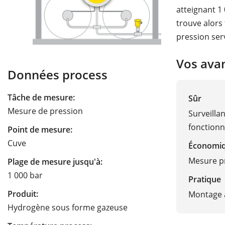
atteignant 1
trouve alors
pression ser
Vos ava
Données process
Tâche de mesure:
Sûr
Mesure de pression
Surveilla
fonction
Point de mesure:
Cuve
Économi
Mesure pr
Plage de mesure jusqu'à:
1 000 bar
Pratique
Produit:
Montage a
Hydrogène sous forme gazeuse