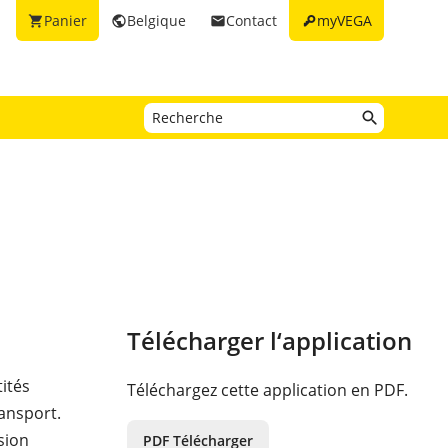
key
Panier
Belgique
Contact
myVEGA
shopping_cart
public
email
Télécharger l‘application
tités
Téléchargez cette application en PDF.
ansport.
sion
PDF Télécharger