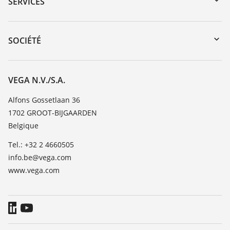
SERVICES
myVEGA
Retour d'appareil
DTM Collection/PACTware
Formations
SOCIÉTÉ
Recherche
Service client
Carrière
Liste de compatibilité chimique
À propos de VEGA
VEGA N.V./S.A.
Liste des constantes diélectriques
Contact
Alfons Gossetlaan 36
TeamViewer
1702 GROOT-BIJGAARDEN
News
Belgique
Presse
Tel.: +32 2 4660505
Blog
info.be@vega.com
www.vega.com