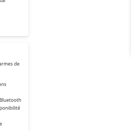
 bar
larmes de
ons
 Bluetooth
ponibilité
e