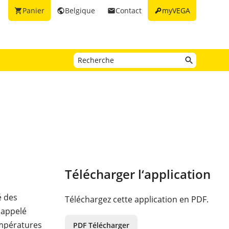
key
Panier
Belgique
Contact
myVEGA
shopping_cart
public
email
Télécharger l‘application
é des
Téléchargez cette application en PDF.
(appelé
empératures
PDF Télécharger