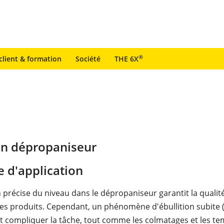
®
client & formation
Société
THE 6X
un dépropaniseur
 d'application
n précise du niveau dans le dépropaniseur garantit la qualit
s produits. Cependant, un phénomène d'ébullition subite 
ut compliquer la tâche, tout comme les colmatages et les t