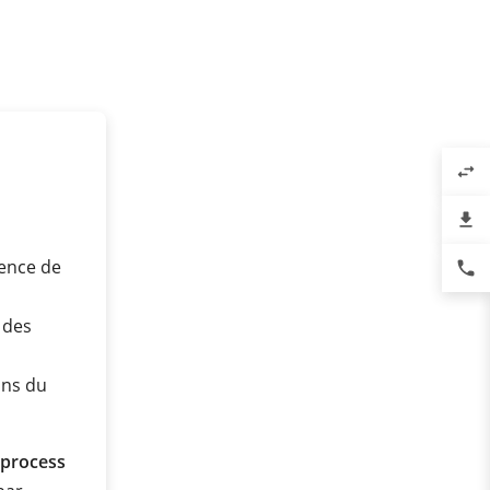
swap_horiz
file_download
sence de
phone
 des
ons du
 process