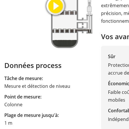
extrêmement é
précision, m
fonctionneme
Vos ava
Sûr
Données process
Protectio
accrue de 
Tâche de mesure:
Économi
Mesure et détection de niveau
Faible co
Point de mesure:
mobiles
Colonne
Conforta
Plage de mesure jusqu'à:
Indépenda
1 m