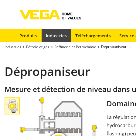
Produits
Industries
Téléchargements
Service 
Dépropaniseur
Industries
Pétrole et gaz
Raffinerie et Petrochimie
Dépropaniseur
Mesure et détection de niveau dans 
Domaine
La régulatio
hydrocarbure
flashing) pe