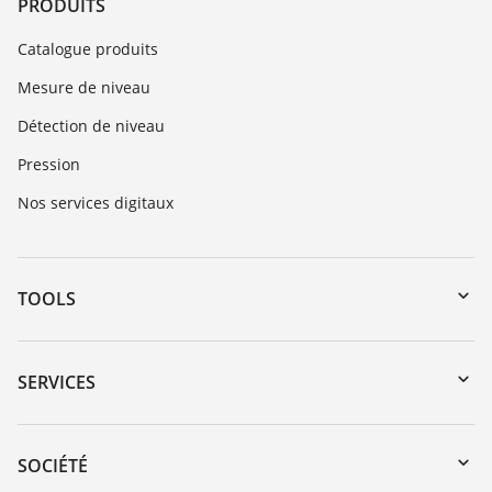
PRODUITS
Catalogue produits
Mesure de niveau
Détection de niveau
Pression
Nos services digitaux
TOOLS
Téléchargements
Recherche par numéro de série
SERVICES
myVEGA
Retour d'appareil
DTM Collection/PACTware
Formations
SOCIÉTÉ