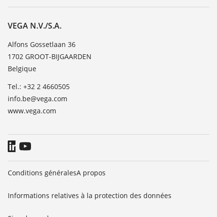
Recherche
Service client
Carrière
Liste de compatibilité chimique
À propos de VEGA
VEGA N.V./S.A.
Liste des constantes diélectriques
Contact
Alfons Gossetlaan 36
TeamViewer
1702 GROOT-BIJGAARDEN
News
Belgique
Presse
Tel.: +32 2 4660505
Blog
info.be@vega.com
www.vega.com
Conditions générales
A propos
Informations relatives à la protection des données