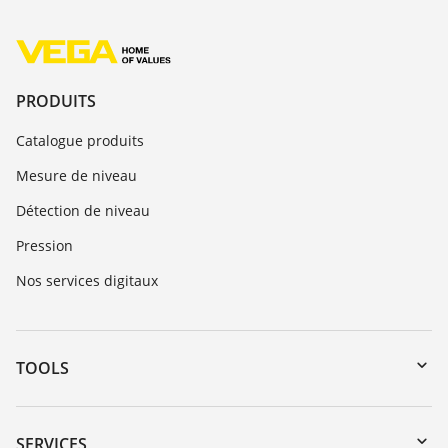
PRODUITS
Catalogue produits
Mesure de niveau
Détection de niveau
Pression
Nos services digitaux
TOOLS
Téléchargements
Recherche par numéro de série
SERVICES