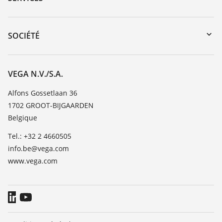
myVEGA
Retour d'appareil
DTM Collection/PACTware
Formations
SOCIÉTÉ
Recherche
Service client
Carrière
Liste de compatibilité chimique
À propos de VEGA
VEGA N.V./S.A.
Liste des constantes diélectriques
Contact
Alfons Gossetlaan 36
TeamViewer
1702 GROOT-BIJGAARDEN
News
Belgique
Presse
Tel.: +32 2 4660505
Blog
info.be@vega.com
www.vega.com