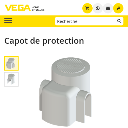
key
shopping_cart
public
email
Capot de protection