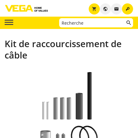
key
shopping_cart
public
email
Kit de raccourcissement de
câble