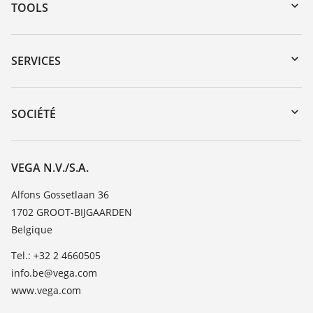
TOOLS
Téléchargements
Recherche par numéro de série
SERVICES
myVEGA
Retour d'appareil
DTM Collection/PACTware
Formations
SOCIÉTÉ
Recherche
Service client
Carrière
Liste de compatibilité chimique
À propos de VEGA
VEGA N.V./S.A.
Liste des constantes diélectriques
Contact
Alfons Gossetlaan 36
TeamViewer
1702 GROOT-BIJGAARDEN
News
Belgique
Presse
Tel.: +32 2 4660505
Blog
info.be@vega.com
www.vega.com