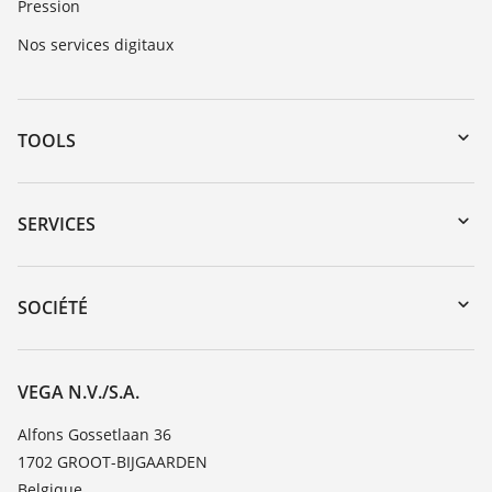
Pression
Nos services digitaux
TOOLS
Téléchargements
Recherche par numéro de série
SERVICES
myVEGA
Retour d'appareil
DTM Collection/PACTware
Formations
SOCIÉTÉ
Recherche
Service client
Carrière
Liste de compatibilité chimique
À propos de VEGA
VEGA N.V./S.A.
Liste des constantes diélectriques
Contact
Alfons Gossetlaan 36
TeamViewer
1702 GROOT-BIJGAARDEN
News
Belgique