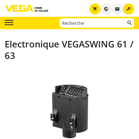
key
shopping_cart
public
email
Electronique VEGASWING 61 /
63