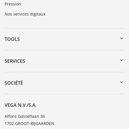
Pression
Nos services digitaux
TOOLS
Téléchargements
Recherche par numéro de série
SERVICES
myVEGA
Retour d'appareil
DTM Collection/PACTware
Formations
SOCIÉTÉ
Recherche
Service client
Carrière
Liste de compatibilité chimique
À propos de VEGA
VEGA N.V./S.A.
Liste des constantes diélectriques
Contact
Alfons Gossetlaan 36
TeamViewer
1702 GROOT-BIJGAARDEN
News