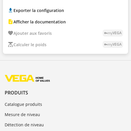
Exporter la configuration
Afficher la documentation
Ajouter aux favoris
my
VEGA
vpn_key
Calculer le poids
my
VEGA
vpn_key
PRODUITS
Catalogue produits
Mesure de niveau
Détection de niveau