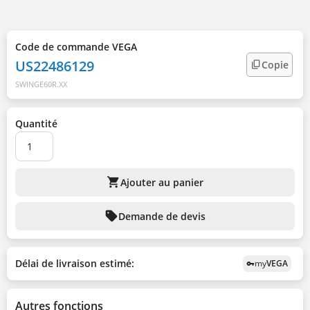
Code de commande VEGA
US22486129
Copie
SWINGE60R.XX
Quantité
shopping_cart
Ajouter au panier
sell
Demande de devis
Délai de livraison estimé:
my
VEGA
vpn_key
Autres fonctions