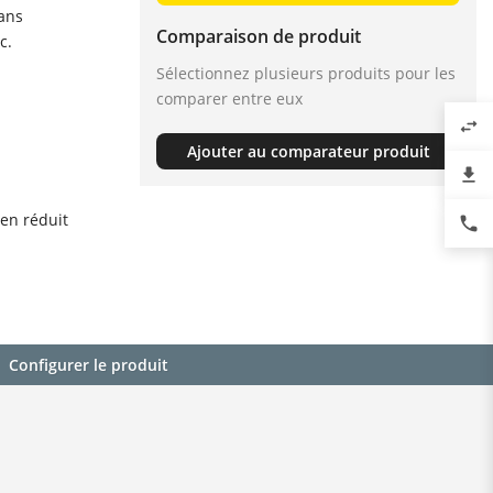
dans
Comparaison de produit
c.
Sélectionnez plusieurs produits pour les
comparer entre eux
swap_horiz
Ajouter au comparateur produit
file_download
en réduit
phone
Configurer le produit