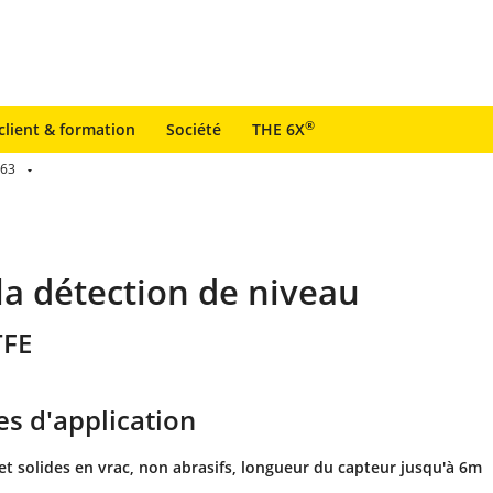
®
client & formation
Société
THE 6X
63
la détection de niveau
TFE
s d'application
et solides en vrac, non abrasifs, longueur du capteur jusqu'à 6m