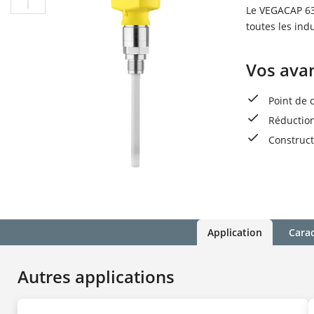
Le VEGACAP 63
toutes les indu
Vos ava
Point de 
Réduction
Construct
Application
Carac
Autres applications