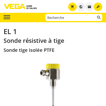
key
shopping_cart
public
email
EL 1
Sonde résistive à tige
Sonde tige isolée PTFE