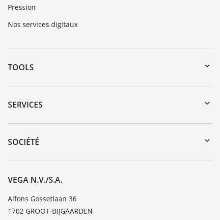
Pression
Nos services digitaux
TOOLS
Téléchargements
Recherche par numéro de série
SERVICES
myVEGA
Retour d'appareil
DTM Collection/PACTware
Formations
SOCIÉTÉ
Recherche
Service client
Carrière
Liste de compatibilité chimique
À propos de VEGA
VEGA N.V./S.A.
Liste des constantes diélectriques
Contact
Alfons Gossetlaan 36
TeamViewer
1702 GROOT-BIJGAARDEN
News