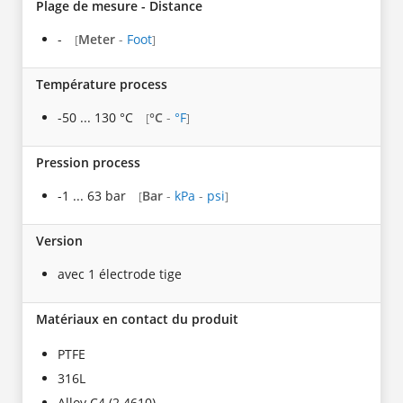
Plage de mesure - Distance
-
Meter
-
Foot
[
]
Température process
-50 ... 130 °C
°C
-
°F
[
]
Pression process
-1 ... 63 bar
Bar
-
kPa
-
psi
[
]
Version
avec 1 électrode tige
Matériaux en contact du produit
PTFE
316L
Alloy C4 (2.4610)