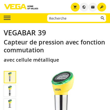
key
shopping_cart
public
email
VEGABAR 39
Capteur de pression avec fonction
commutation
avec cellule métallique