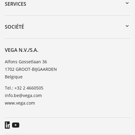
Recherche par numéro de série
SERVICES
myVEGA
Retour d'appareil
DTM Collection/PACTware
Formations
SOCIÉTÉ
Recherche
Service client
Carrière
Liste de compatibilité chimique
À propos de VEGA
VEGA N.V./S.A.
Liste des constantes diélectriques
Contact
Alfons Gossetlaan 36
TeamViewer
1702 GROOT-BIJGAARDEN
News
Belgique
Presse
Tel.: +32 2 4660505
Blog
info.be@vega.com
www.vega.com