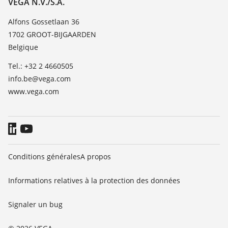
VEGA N.V./S.A.
Liste des constantes diélectriques
Contact
Alfons Gossetlaan 36
TeamViewer
1702 GROOT-BIJGAARDEN
News
Belgique
Presse
Tel.: +32 2 4660505
Blog
info.be@vega.com
www.vega.com
Conditions générales
A propos
Informations relatives à la protection des données
Signaler un bug