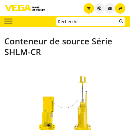
key
shopping_cart
public
email
Conteneur de source Série
SHLM-CR