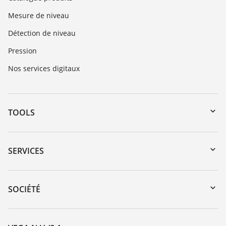
Mesure de niveau
Détection de niveau
Pression
Nos services digitaux
TOOLS
Téléchargements
Recherche par numéro de série
SERVICES
myVEGA
Retour d'appareil
DTM Collection/PACTware
Formations
SOCIÉTÉ
Recherche
Service client
Carrière
Liste de compatibilité chimique
À propos de VEGA